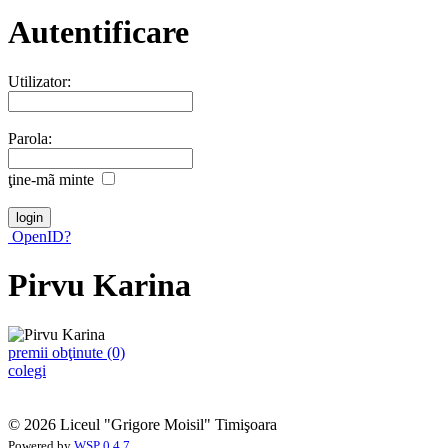
Autentificare
Utilizator:
Parola:
ţine-mã minte
OpenID?
Pirvu Karina
premii obţinute (0)
colegi
© 2026 Liceul "Grigore Moisil" Timişoara
Powered by
WSP 0.4.7