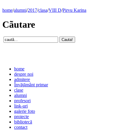
home
/
alumni
/
2017
/
clasa
/
VIII D
/
Pirvu Karina
Cãutare
home
despre noi
admitere
Învăţământ primar
clase
alumni
profesori
link-uri
galerie foto
proiecte
bibliotecă
contact