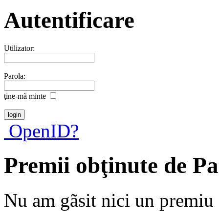
Autentificare
Utilizator:
Parola:
ţine-mã minte
OpenID?
Premii obţinute de P
Nu am gãsit nici un premiu a