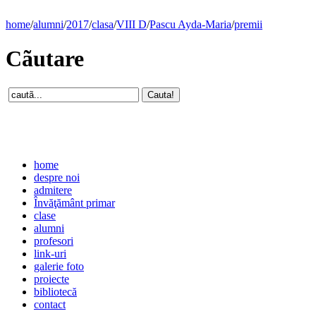
home
/
alumni
/
2017
/
clasa
/
VIII D
/
Pascu Ayda-Maria
/
premii
Cãutare
home
despre noi
admitere
Învăţământ primar
clase
alumni
profesori
link-uri
galerie foto
proiecte
bibliotecă
contact