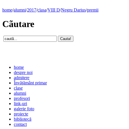
home
/
alumni
/
2017
/
clasa
/
VIII D
/
Negru Darius
/
premii
Cãutare
home
despre noi
admitere
Învăţământ primar
clase
alumni
profesori
link-uri
galerie foto
proiecte
bibliotecă
contact