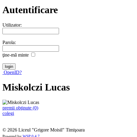
Autentificare
Utilizator:
Parola:
ţine-mã minte
OpenID?
Miskolczi Lucas
premii obţinute (0)
colegi
© 2026 Liceul "Grigore Moisil" Timişoara
Powered by
WSP 0.4.7