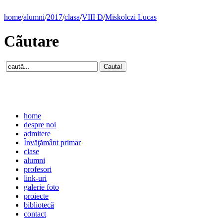
home
/
alumni
/
2017
/
clasa
/
VIII D
/
Miskolczi Lucas
Cãutare
home
despre noi
admitere
Învăţământ primar
clase
alumni
profesori
link-uri
galerie foto
proiecte
bibliotecă
contact