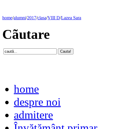
home
/
alumni
/
2017
/
clasa
/
VIII D
/
Lazea Sara
Cãutare
home
despre noi
admitere
Învăţământ primar