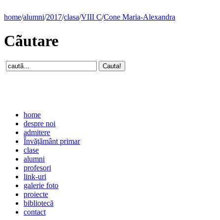
home
/
alumni
/
2017
/
clasa
/
VIII C
/
Cone Maria-Alexandra
Cãutare
home
despre noi
admitere
Învăţământ primar
clase
alumni
profesori
link-uri
galerie foto
proiecte
bibliotecă
contact