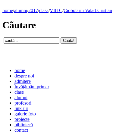
home
/
alumni
/
2017
/
clasa
/
VIII C
/
Ciobotariu Valad-Cristian
Cãutare
home
despre noi
admitere
Învăţământ primar
clase
alumni
profesori
link-uri
galerie foto
proiecte
bibliotecă
contact