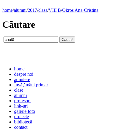
home
/
alumni
/
2017
/
clasa
/
VIII B
/
Okros Ana-Cristina
Cãutare
home
despre noi
admitere
Învăţământ primar
clase
alumni
profesori
link-uri
galerie foto
proiecte
bibliotecă
contact