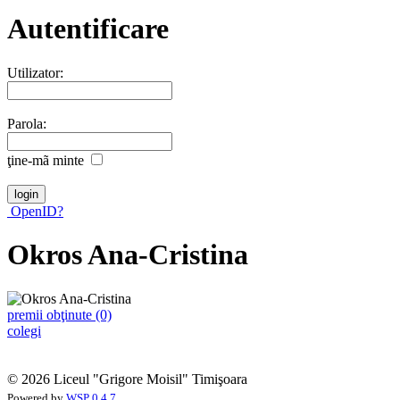
Autentificare
Utilizator:
Parola:
ţine-mã minte
OpenID?
Okros Ana-Cristina
premii obţinute (0)
colegi
© 2026 Liceul "Grigore Moisil" Timişoara
Powered by
WSP 0.4.7