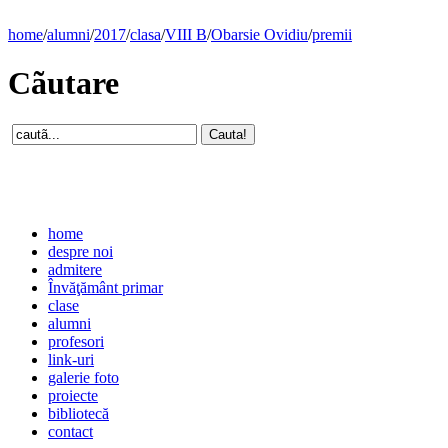
home
/
alumni
/
2017
/
clasa
/
VIII B
/
Obarsie Ovidiu
/
premii
Cãutare
home
despre noi
admitere
Învăţământ primar
clase
alumni
profesori
link-uri
galerie foto
proiecte
bibliotecă
contact