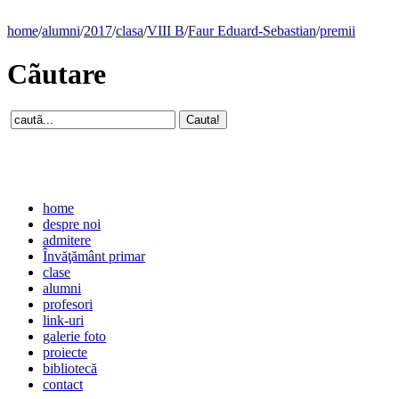
home
/
alumni
/
2017
/
clasa
/
VIII B
/
Faur Eduard-Sebastian
/
premii
Cãutare
home
despre noi
admitere
Învăţământ primar
clase
alumni
profesori
link-uri
galerie foto
proiecte
bibliotecă
contact