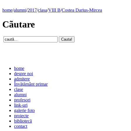
home
/
alumni
/
2017
/
clasa
/
VIII B
/
Costea Darius-Mircea
Cãutare
home
despre noi
admitere
Învăţământ primar
clase
alumni
profesori
link-uri
galerie foto
proiecte
bibliotecă
contact