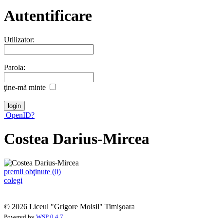
Autentificare
Utilizator:
Parola:
ţine-mã minte
OpenID?
Costea Darius-Mircea
premii obţinute (0)
colegi
© 2026 Liceul "Grigore Moisil" Timişoara
Powered by
WSP 0.4.7