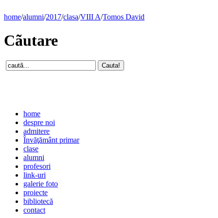
home
/
alumni
/
2017
/
clasa
/
VIII A
/
Tomos David
Cãutare
home
despre noi
admitere
Învăţământ primar
clase
alumni
profesori
link-uri
galerie foto
proiecte
bibliotecă
contact