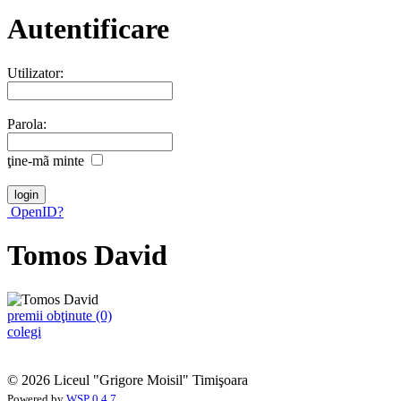
Autentificare
Utilizator:
Parola:
ţine-mã minte
OpenID?
Tomos David
premii obţinute (0)
colegi
© 2026 Liceul "Grigore Moisil" Timişoara
Powered by
WSP 0.4.7