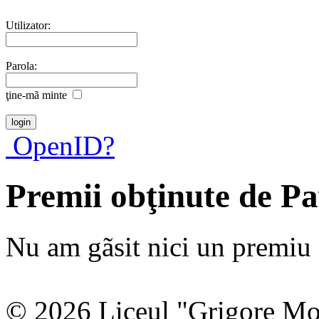
Utilizator:
Parola:
ţine-mã minte
OpenID?
Premii obţinute de Pa
Nu am gãsit nici un premiu a
© 2026 Liceul "Grigore Moi