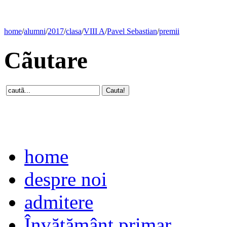
home
/
alumni
/
2017
/
clasa
/
VIII A
/
Pavel Sebastian
/
premii
Cãutare
home
despre noi
admitere
Învăţământ primar