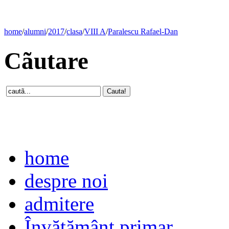
home
/
alumni
/
2017
/
clasa
/
VIII A
/
Paralescu Rafael-Dan
Cãutare
home
despre noi
admitere
Învăţământ primar