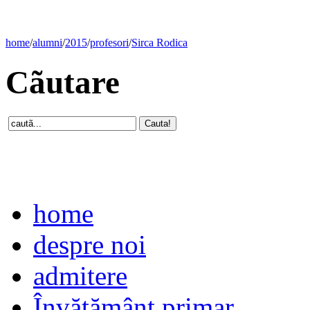
home
/
alumni
/
2015
/
profesori
/
Sirca Rodica
Cãutare
home
despre noi
admitere
Învăţământ primar