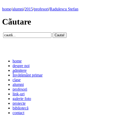
home
/
alumni
/
2015
/
profesori
/
Radulescu Stefan
Cãutare
home
despre noi
admitere
Învăţământ primar
clase
alumni
profesori
link-uri
galerie foto
proiecte
bibliotecă
contact