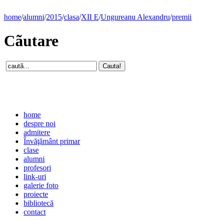
home
/
alumni
/
2015
/
clasa
/
XII E
/
Ungureanu Alexandru
/
premii
Cãutare
home
despre noi
admitere
Învăţământ primar
clase
alumni
profesori
link-uri
galerie foto
proiecte
bibliotecă
contact