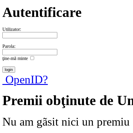
Autentificare
Utilizator:
Parola:
ţine-mã minte
OpenID?
Premii obţinute de 
Nu am gãsit nici un premiu a