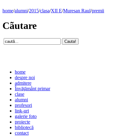
home
/
alumni
/
2015
/
clasa
/
XII E
/
Muresan Raul
/
premii
Cãutare
home
despre noi
admitere
Învăţământ primar
clase
alumni
profesori
link-uri
galerie foto
proiecte
bibliotecă
contact