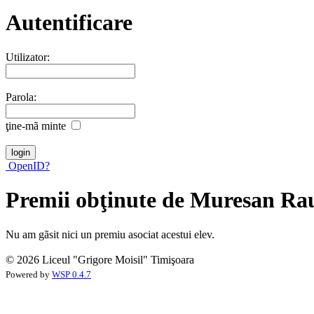
Autentificare
Utilizator:
Parola:
ţine-mã minte
OpenID?
Premii obţinute de Muresan Ra
Nu am gãsit nici un premiu asociat acestui elev.
© 2026 Liceul "Grigore Moisil" Timişoara
Powered by
WSP 0.4.7