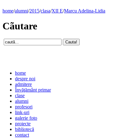
home
/
alumni
/
2015
/
clasa
/
XII E
/
Marcu Adelina-Lidia
Cãutare
home
despre noi
admitere
Învăţământ primar
clase
alumni
profesori
link-uri
galerie foto
proiecte
bibliotecă
contact