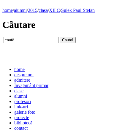
home
/
alumni
/
2015
/
clasa
/
XII C
/
Sulek Paul-Stefan
Cãutare
home
despre noi
admitere
Învăţământ primar
clase
alumni
profesori
link-uri
galerie foto
proiecte
bibliotecă
contact