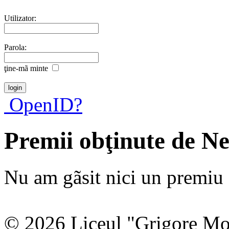
Utilizator:
Parola:
ţine-mã minte
OpenID?
Premii obţinute de N
Nu am gãsit nici un premiu a
© 2026 Liceul "Grigore Moi