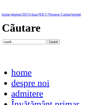
home
/
alumni
/
2015
/
clasa
/
XII C
/
Neagoe Carina
/
premii
Cãutare
home
despre noi
admitere
Învăţământ primar