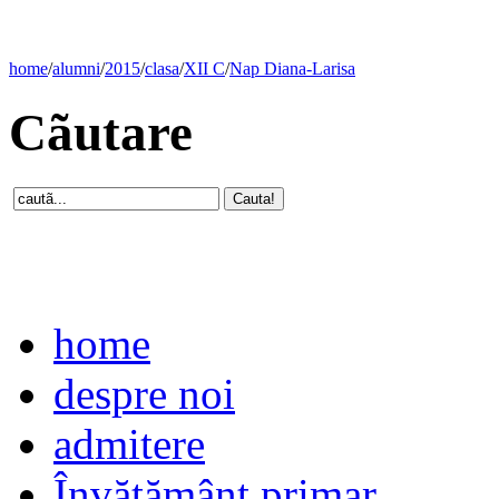
home
/
alumni
/
2015
/
clasa
/
XII C
/
Nap Diana-Larisa
Cãutare
home
despre noi
admitere
Învăţământ primar