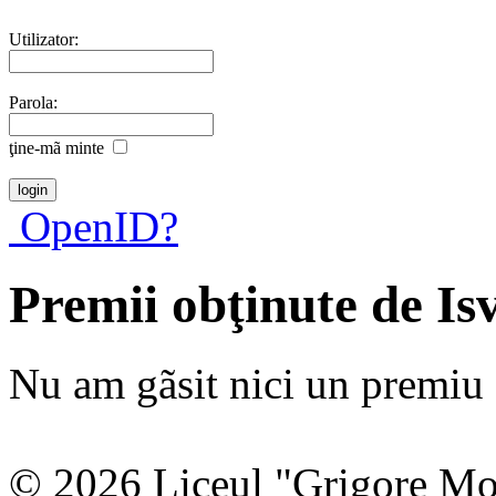
Utilizator:
Parola:
ţine-mã minte
OpenID?
Premii obţinute de Is
Nu am gãsit nici un premiu a
© 2026 Liceul "Grigore Moi