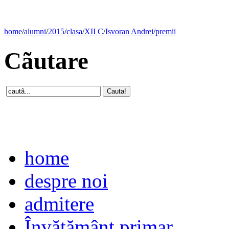
home
/
alumni
/
2015
/
clasa
/
XII C
/
Isvoran Andrei
/
premii
Cãutare
home
despre noi
admitere
Învăţământ primar