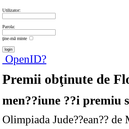
Utilizator:
Parola:
ţine-mã minte
OpenID?
Premii obţinute de Fl
men??iune ??i premiu 
Olimpiada Jude??ean?? de 