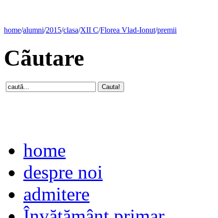
home
/
alumni
/
2015
/
clasa
/
XII C
/
Florea Vlad-Ionut
/
premii
Cãutare
home
despre noi
admitere
Învăţământ primar