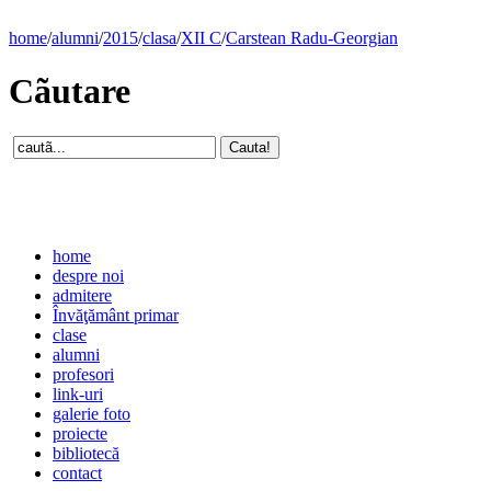
home
/
alumni
/
2015
/
clasa
/
XII C
/
Carstean Radu-Georgian
Cãutare
home
despre noi
admitere
Învăţământ primar
clase
alumni
profesori
link-uri
galerie foto
proiecte
bibliotecă
contact