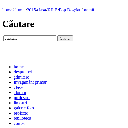
home
/
alumni
/
2015
/
clasa
/
XII B
/
Pop Bogdan
/
premii
Cãutare
home
despre noi
admitere
Învăţământ primar
clase
alumni
profesori
link-uri
galerie foto
proiecte
bibliotecă
contact