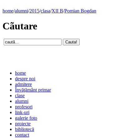
home
/
alumni
/
2015
/
clasa
/
XII B
/
Pomian Bogdan
Cãutare
home
despre noi
admitere
Învăţământ primar
clase
alumni
profesori
link-uri
galerie foto
proiecte
bibliotecă
contact