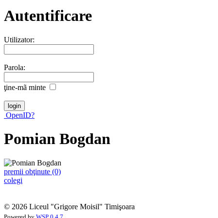
Autentificare
Utilizator:
Parola:
ţine-mã minte
OpenID?
Pomian Bogdan
premii obţinute (0)
colegi
© 2026 Liceul "Grigore Moisil" Timişoara
Powered by
WSP 0.4.7