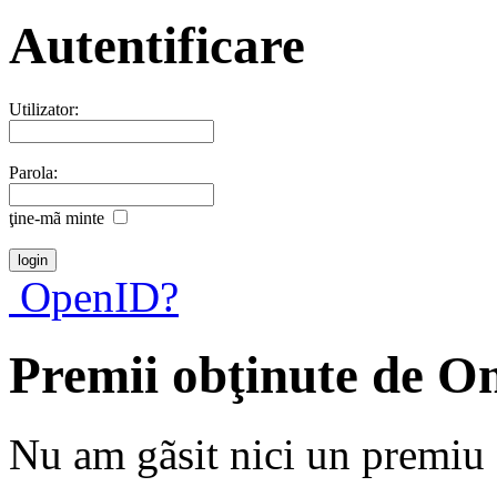
Autentificare
Utilizator:
Parola:
ţine-mã minte
OpenID?
Premii obţinute de O
Nu am gãsit nici un premiu a