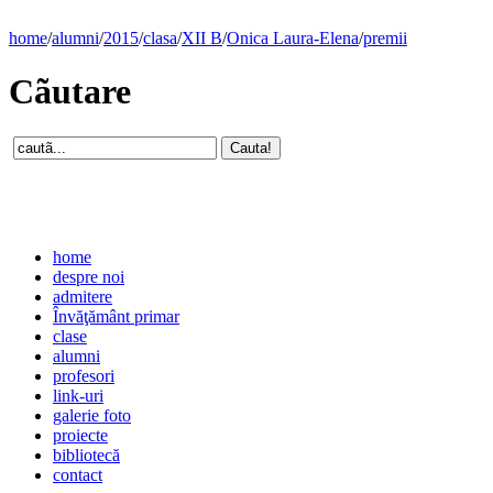
home
/
alumni
/
2015
/
clasa
/
XII B
/
Onica Laura-Elena
/
premii
Cãutare
home
despre noi
admitere
Învăţământ primar
clase
alumni
profesori
link-uri
galerie foto
proiecte
bibliotecă
contact