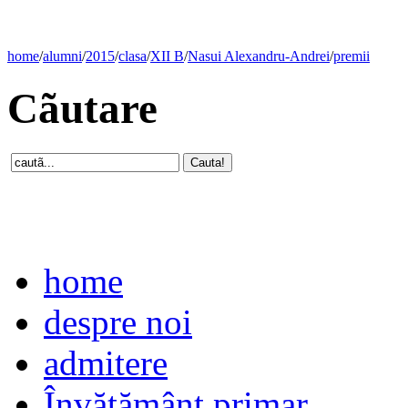
home
/
alumni
/
2015
/
clasa
/
XII B
/
Nasui Alexandru-Andrei
/
premii
Cãutare
home
despre noi
admitere
Învăţământ primar