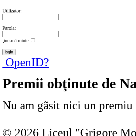
Utilizator:
Parola:
ţine-mã minte
OpenID?
Premii obţinute de N
Nu am gãsit nici un premiu a
© 2026 Liceul "Grigore Moi