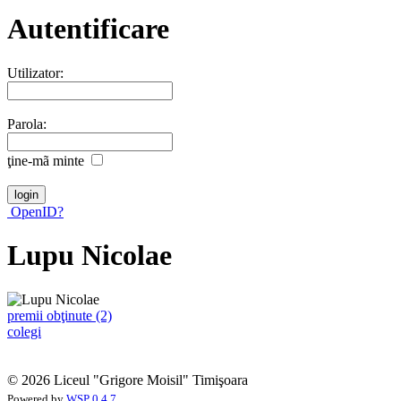
Autentificare
Utilizator:
Parola:
ţine-mã minte
OpenID?
Lupu Nicolae
premii obţinute (2)
colegi
© 2026 Liceul "Grigore Moisil" Timişoara
Powered by
WSP 0.4.7