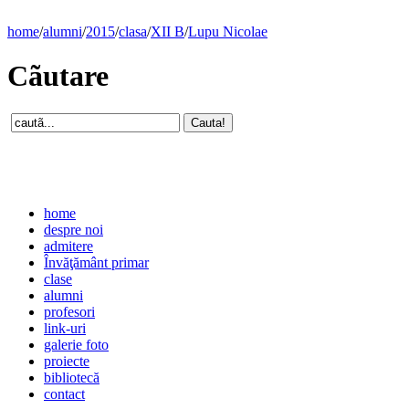
home
/
alumni
/
2015
/
clasa
/
XII B
/
Lupu Nicolae
Cãutare
home
despre noi
admitere
Învăţământ primar
clase
alumni
profesori
link-uri
galerie foto
proiecte
bibliotecă
contact