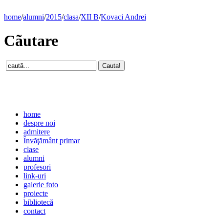
home
/
alumni
/
2015
/
clasa
/
XII B
/
Kovaci Andrei
Cãutare
home
despre noi
admitere
Învăţământ primar
clase
alumni
profesori
link-uri
galerie foto
proiecte
bibliotecă
contact