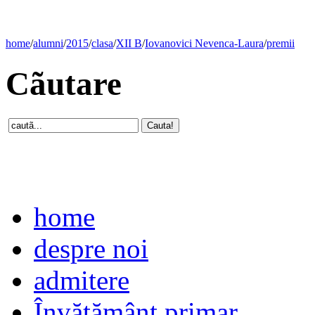
home
/
alumni
/
2015
/
clasa
/
XII B
/
Iovanovici Nevenca-Laura
/
premii
Cãutare
home
despre noi
admitere
Învăţământ primar