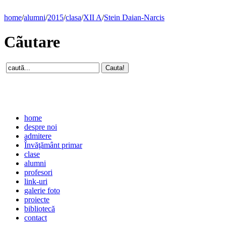
home
/
alumni
/
2015
/
clasa
/
XII A
/
Stein Daian-Narcis
Cãutare
home
despre noi
admitere
Învăţământ primar
clase
alumni
profesori
link-uri
galerie foto
proiecte
bibliotecă
contact