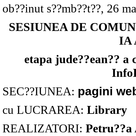
ob??inut s??mb??t??, 26 ma
SESIUNEA DE COMUNIC
IA
etapa jude??ean?? a c
Info
SEC??IUNEA:
pagini we
cu LUCRAREA:
Library
REALIZATORI:
Petru
??
a