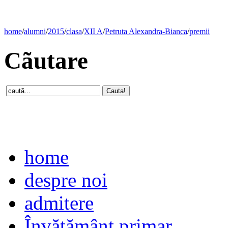
home
/
alumni
/
2015
/
clasa
/
XII A
/
Petruta Alexandra-Bianca
/
premii
Cãutare
home
despre noi
admitere
Învăţământ primar