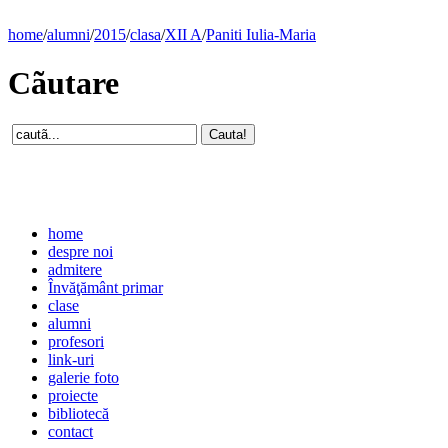
home
/
alumni
/
2015
/
clasa
/
XII A
/
Paniti Iulia-Maria
Cãutare
home
despre noi
admitere
Învăţământ primar
clase
alumni
profesori
link-uri
galerie foto
proiecte
bibliotecă
contact