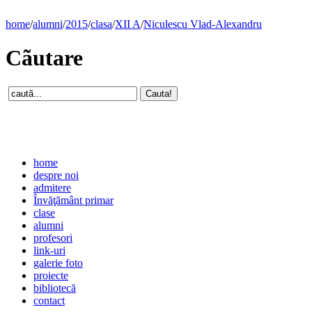
home
/
alumni
/
2015
/
clasa
/
XII A
/
Niculescu Vlad-Alexandru
Cãutare
home
despre noi
admitere
Învăţământ primar
clase
alumni
profesori
link-uri
galerie foto
proiecte
bibliotecă
contact