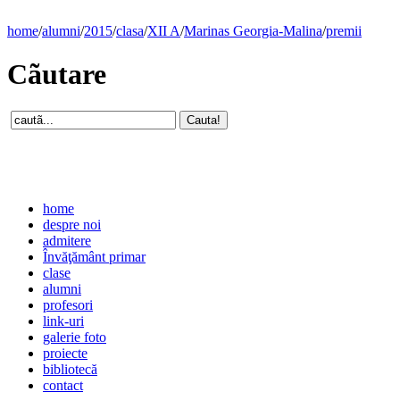
home
/
alumni
/
2015
/
clasa
/
XII A
/
Marinas Georgia-Malina
/
premii
Cãutare
home
despre noi
admitere
Învăţământ primar
clase
alumni
profesori
link-uri
galerie foto
proiecte
bibliotecă
contact