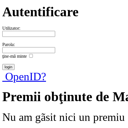
Autentificare
Utilizator:
Parola:
ţine-mã minte
OpenID?
Premii obţinute de M
Nu am gãsit nici un premiu a