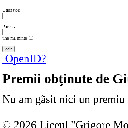
Utilizator:
Parola:
ţine-mã minte
OpenID?
Premii obţinute de G
Nu am gãsit nici un premiu a
© 2026 Liceul "Grigore Moi