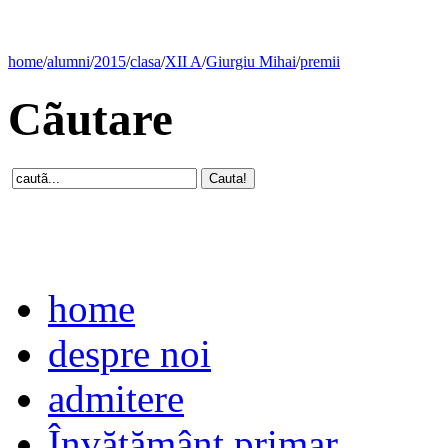
home
/
alumni
/
2015
/
clasa
/
XII A
/
Giurgiu Mihai
/
premii
Cãutare
home
despre noi
admitere
Învăţământ primar