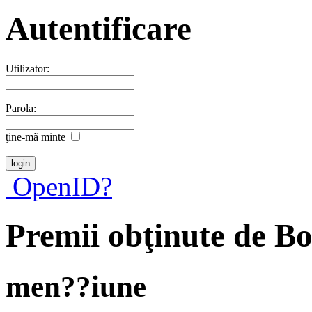
Autentificare
Utilizator:
Parola:
ţine-mã minte
OpenID?
Premii obţinute de B
men??iune