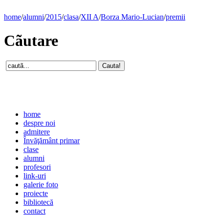
home
/
alumni
/
2015
/
clasa
/
XII A
/
Borza Mario-Lucian
/
premii
Cãutare
home
despre noi
admitere
Învăţământ primar
clase
alumni
profesori
link-uri
galerie foto
proiecte
bibliotecă
contact