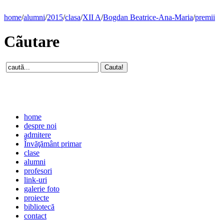
home
/
alumni
/
2015
/
clasa
/
XII A
/
Bogdan Beatrice-Ana-Maria
/
premii
Cãutare
home
despre noi
admitere
Învăţământ primar
clase
alumni
profesori
link-uri
galerie foto
proiecte
bibliotecă
contact