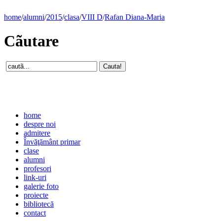
home
/
alumni
/
2015
/
clasa
/
VIII D
/
Rafan Diana-Maria
Cãutare
home
despre noi
admitere
Învăţământ primar
clase
alumni
profesori
link-uri
galerie foto
proiecte
bibliotecă
contact