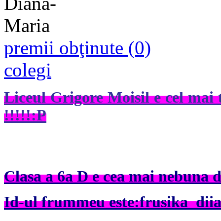
premii obţinute (0)
colegi
Liceul Grigore Moisil e cel mai t
!!!!!:P
Clasa a 6a D e cea mai nebuna di
Id-ul frummeu este:frusika_di