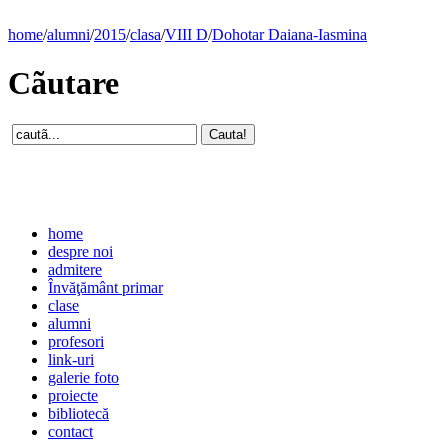
home
/
alumni
/
2015
/
clasa
/
VIII D
/
Dohotar Daiana-Iasmina
Cãutare
home
despre noi
admitere
Învăţământ primar
clase
alumni
profesori
link-uri
galerie foto
proiecte
bibliotecă
contact