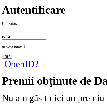
Autentificare
Utilizator:
Parola:
ţine-mã minte
OpenID?
Premii obţinute de D
Nu am gãsit nici un premiu a