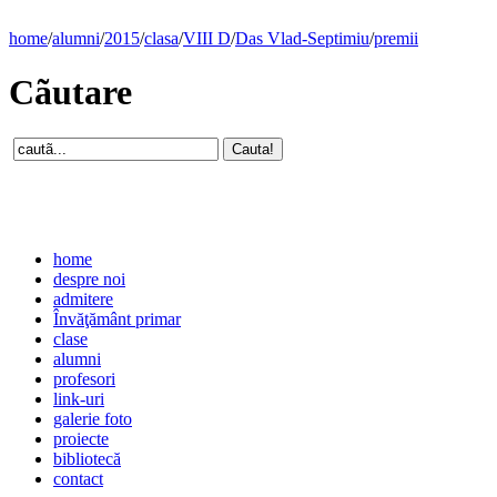
home
/
alumni
/
2015
/
clasa
/
VIII D
/
Das Vlad-Septimiu
/
premii
Cãutare
home
despre noi
admitere
Învăţământ primar
clase
alumni
profesori
link-uri
galerie foto
proiecte
bibliotecă
contact