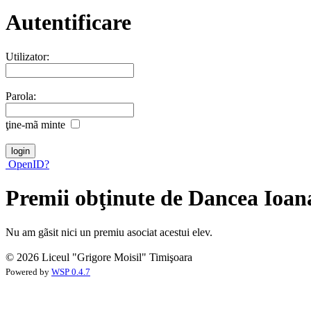
Autentificare
Utilizator:
Parola:
ţine-mã minte
OpenID?
Premii obţinute de Dancea Ioa
Nu am gãsit nici un premiu asociat acestui elev.
© 2026 Liceul "Grigore Moisil" Timişoara
Powered by
WSP 0.4.7