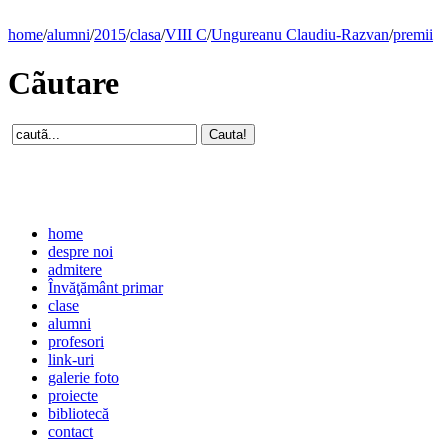
home
/
alumni
/
2015
/
clasa
/
VIII C
/
Ungureanu Claudiu-Razvan
/
premii
Cãutare
home
despre noi
admitere
Învăţământ primar
clase
alumni
profesori
link-uri
galerie foto
proiecte
bibliotecă
contact