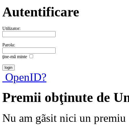
Autentificare
Utilizator:
Parola:
ţine-mã minte
OpenID?
Premii obţinute de 
Nu am gãsit nici un premiu a