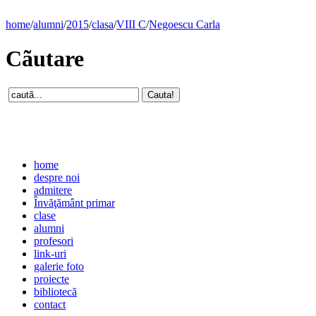
home
/
alumni
/
2015
/
clasa
/
VIII C
/
Negoescu Carla
Cãutare
home
despre noi
admitere
Învăţământ primar
clase
alumni
profesori
link-uri
galerie foto
proiecte
bibliotecă
contact