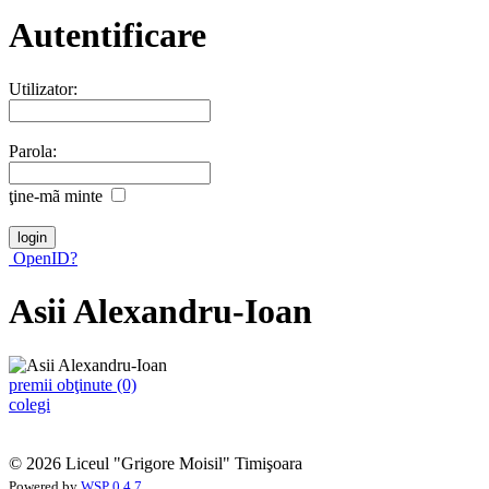
Autentificare
Utilizator:
Parola:
ţine-mã minte
OpenID?
Asii Alexandru-Ioan
premii obţinute (0)
colegi
© 2026 Liceul "Grigore Moisil" Timişoara
Powered by
WSP 0.4.7