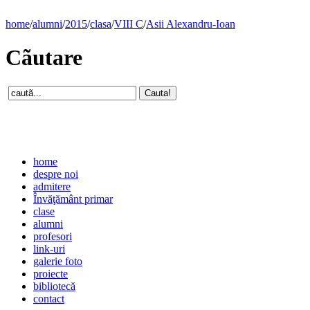
home
/
alumni
/
2015
/
clasa
/
VIII C
/
Asii Alexandru-Ioan
Cãutare
home
despre noi
admitere
Învăţământ primar
clase
alumni
profesori
link-uri
galerie foto
proiecte
bibliotecă
contact