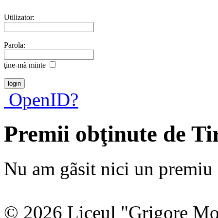
Utilizator:
Parola:
ţine-mã minte
OpenID?
Premii obţinute de T
Nu am gãsit nici un premiu a
© 2026 Liceul "Grigore Moi