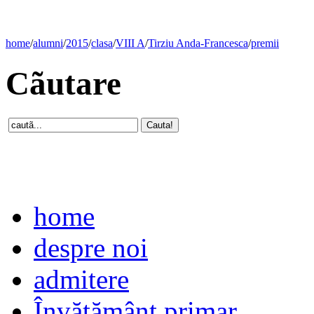
home
/
alumni
/
2015
/
clasa
/
VIII A
/
Tirziu Anda-Francesca
/
premii
Cãutare
home
despre noi
admitere
Învăţământ primar