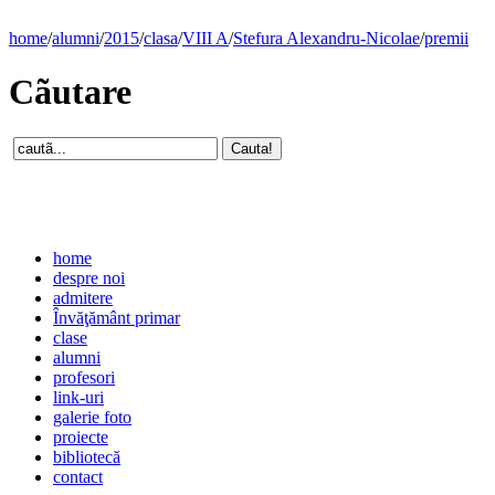
home
/
alumni
/
2015
/
clasa
/
VIII A
/
Stefura Alexandru-Nicolae
/
premii
Cãutare
home
despre noi
admitere
Învăţământ primar
clase
alumni
profesori
link-uri
galerie foto
proiecte
bibliotecă
contact