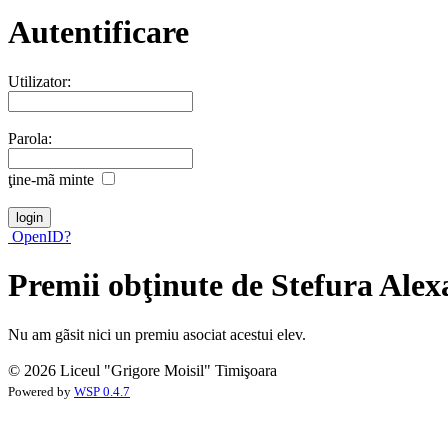
Autentificare
Utilizator:
Parola:
ţine-mã minte
OpenID?
Premii obţinute de Stefura Ale
Nu am gãsit nici un premiu asociat acestui elev.
© 2026 Liceul "Grigore Moisil" Timişoara
Powered by
WSP 0.4.7