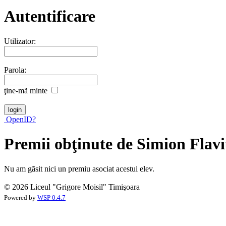
Autentificare
Utilizator:
Parola:
ţine-mã minte
OpenID?
Premii obţinute de Simion Flav
Nu am gãsit nici un premiu asociat acestui elev.
© 2026 Liceul "Grigore Moisil" Timişoara
Powered by
WSP 0.4.7