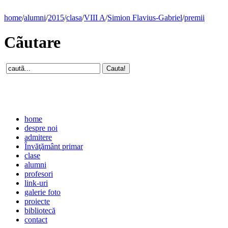
home
/
alumni
/
2015
/
clasa
/
VIII A
/
Simion Flavius-Gabriel
/
premii
Cãutare
home
despre noi
admitere
Învăţământ primar
clase
alumni
profesori
link-uri
galerie foto
proiecte
bibliotecă
contact